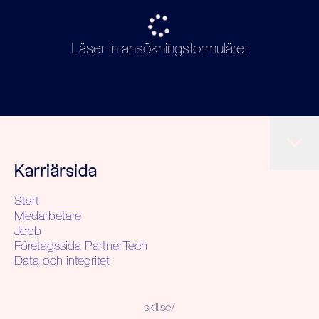
Läser in ansökningsformuläret
Karriärsida
Start
Medarbetare
Jobb
Företagssida PartnerTech
Data och integritet
skill.se/