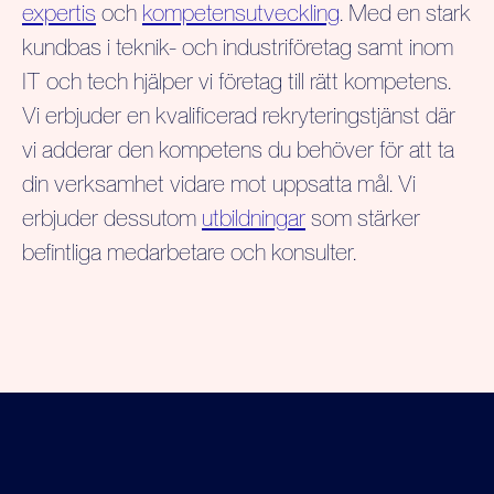
expertis
och
kompetensutveckling
. Med en stark
kundbas i teknik- och industriföretag samt inom
IT och tech hjälper vi företag till rätt kompetens.
Vi erbjuder en kvalificerad rekryteringstjänst där
vi adderar den kompetens du behöver för att ta
din verksamhet vidare mot uppsatta mål. Vi
erbjuder dessutom
utbildningar
som stärker
befintliga medarbetare och konsulter.