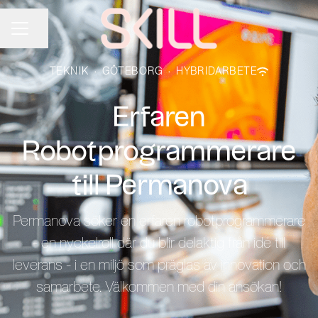
Dela sidan
KARRIÄRMENY
TEKNIK
·
GÖTEBORG
·
HYBRIDARBETE
Erfaren
Robotprogrammerare
till Permanova
Permanova söker en erfaren robotprogrammerare
- en nyckelroll där du blir delaktig från idé till
leverans - i en miljö som präglas av innovation och
samarbete. Välkommen med din ansökan!