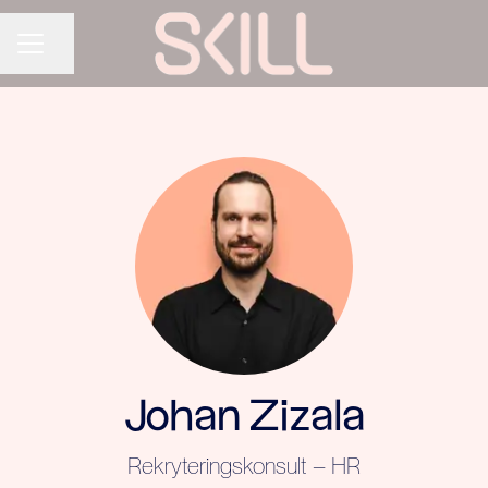
Dela sidan
KARRIÄRMENY
Johan Zizala
Rekryteringskonsult – HR