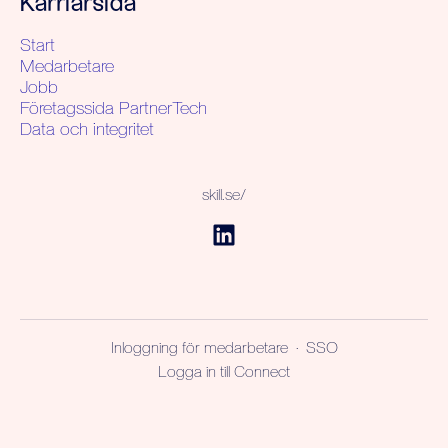
Karriärsida
Start
Medarbetare
Jobb
Företagssida PartnerTech
Data och integritet
skill.se/
Inloggning för medarbetare
·
SSO
Logga in till Connect