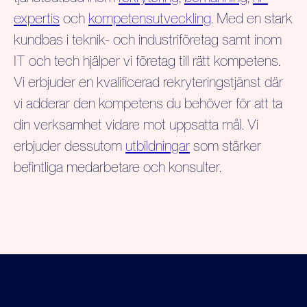
expertis
och
kompetensutveckling
. Med en stark
kundbas i teknik- och industriföretag samt inom
IT och tech hjälper vi företag till rätt kompetens.
Vi erbjuder en kvalificerad rekryteringstjänst där
vi adderar den kompetens du behöver för att ta
din verksamhet vidare mot uppsatta mål. Vi
erbjuder dessutom
utbildningar
som stärker
befintliga medarbetare och konsulter.