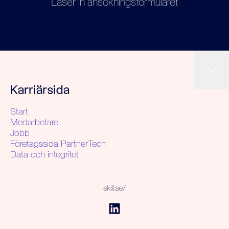
Läser in ansökningsformuläret
Karriärsida
Start
Medarbetare
Jobb
Företagssida PartnerTech
Data och integritet
skill.se/