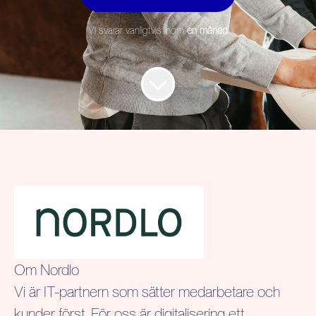
Vi svarar vanligtvis inom
en månad
Om Nordlo
Vi är IT-partnern som sätter medarbetare och
kunder först. För oss är digitalisering ett