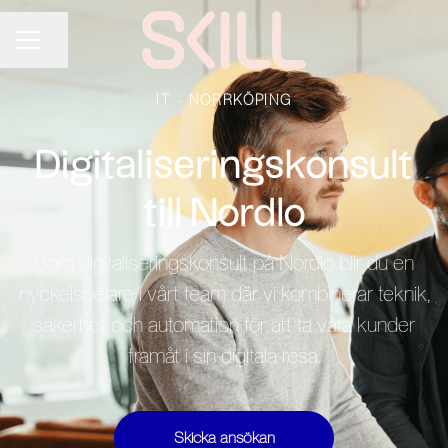
Dela sidan
KARRIÄRMENY
IT
·
NORRKÖPING
Digitaliseringskonsult
till Nordlo
Som digitaliseringskonsult på Nordlo blir du en
nyckelspelare i vårt team där vi kombinerar teknik,
säkerhet och automation för att ta våra kunder
framåt i sin digitala resa.
Skicka ansökan