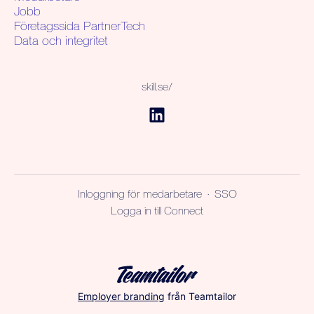
Jobb
Företagssida PartnerTech
Data och integritet
skill.se/
Inloggning för medarbetare
·
SSO
Logga in till Connect
Employer branding
från Teamtailor