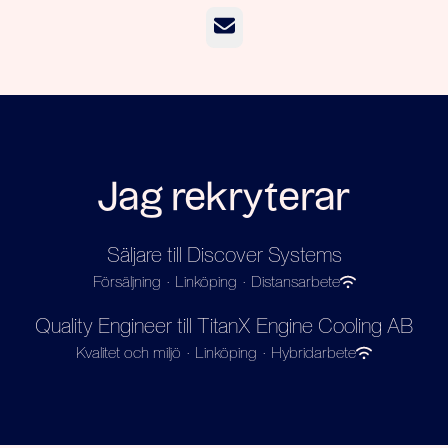
E-post
Jag rekryterar
Säljare till Discover Systems
Försäljning
·
Linköping
·
Distansarbete
Quality Engineer till TitanX Engine Cooling AB
Kvalitet och miljö
·
Linköping
·
Hybridarbete