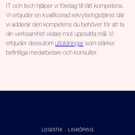
IT och tech hjälper vi företag till rätt kompetens.
Vi erbjuder en kvalificerad rekryteringstjänst där
vi adderar den kompetens du behöver för att ta
din verksamhet vidare mot uppsatta mål. Vi
erbjuder dessutom
utbildningar
som stärker
befintliga medarbetare och konsulter.
LOGISTIK
·
LINKÖPING