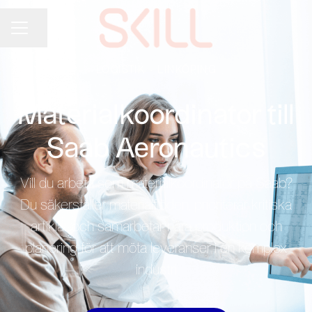
Dela sidan
KARRIÄRMENY
LOGISTIK
·
LINKÖPING
Materialkoordinator till
Saab Aeronautics
Vill du arbeta som materialkoordinator på Saab?
Du säkerställer materialflöden, prioriterar kritiska
artiklar och samarbetar nära produktion och
planering för att möta leveranser i en komplex
industri