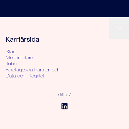
Karriärsida
Start
Medarbetare
Jobb
Företagssida PartnerTech
Data och integritet
skill.se/