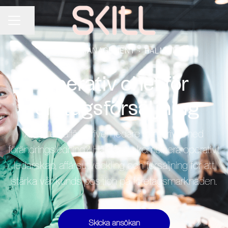
Dela sidan
KARRIÄRMENY
LEDNING/MANAGEMENT
·
HALMSTAD
Operativ chef för
företagsförsäljning
Är du en affärsdriven ledare som trivs med
förändringsledning? Här får du kombinera operativt
ledarskap, affärsutveckling och försäljning för att
stärka vår kunds position på företagsmarknaden.
Skicka ansökan