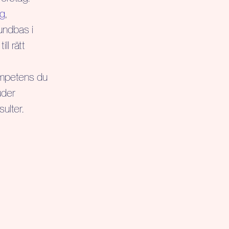
ng
,
undbas i
ll rätt
kompetens du
uder
ulter.