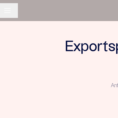
Dela sidan
KARRIÄRMENY
Exportsp
Ant