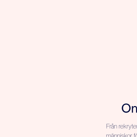
Om
Från rekryte
människor fö