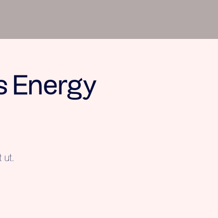
ns Energy
 ut.