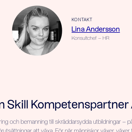
KONTAKT
Lina Andersson
Konsultchef – HR
 Skill Kompetenspartner
ring och bemanning till skräddarsydda utbildningar – på 
rutsättningar att växa. För när människor växer, växer 