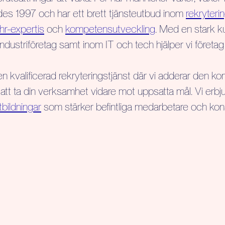
des 1997 och har ett brett tjänsteutbud inom
rekryteri
hr-expertis
och
kompetensutveckling
. Med en stark k
ndustriföretag samt inom IT och tech hjälper vi företag ti
en kvalificerad rekryteringstjänst där vi adderar den 
att ta din verksamhet vidare mot uppsatta mål. Vi erbj
tbildningar
som stärker befintliga medarbetare och kons