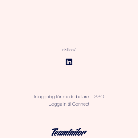
skill.se/
Inloggning för medarbetare
·
SSO
Logga in till Connect