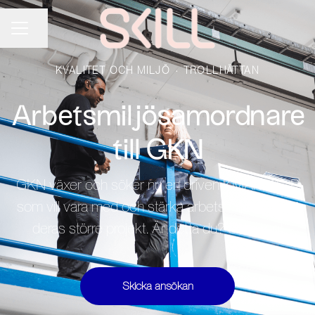
Dela sidan
KARRIÄRMENY
KVALITET OCH MILJÖ
·
TROLLHÄTTAN
Arbetsmiljösamordnare
till GKN
GKN växer och söker nu en driven KMA/BAS-P
som vill vara med och stärka arbetsmiljöarbetet i
deras större projekt. Är detta du? Sök idag!
Skicka ansökan