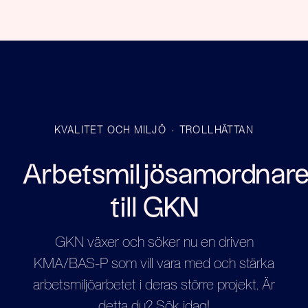
KVALITET OCH MILJÖ
·
TROLLHÄTTAN
Arbetsmiljösamordnar
till GKN
GKN växer och söker nu en driven
KMA/BAS-P som vill vara med och stärka
arbetsmiljöarbetet i deras större projekt. Är
detta du? Sök idag!