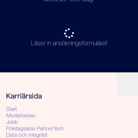
Läser in ansökningsformuläret
Karriärsida
Start
Medarbetare
Jobb
Företagssida PartnerTech
Data och integritet