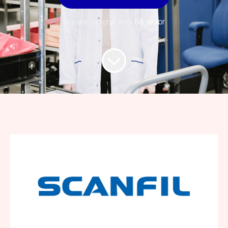
Vi svarar vanligtvis inom
två veckor