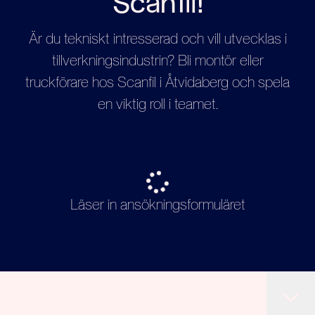
Scanfil!
Är du tekniskt intresserad och vill utvecklas i
tillverkningsindustrin? Bli montör eller
truckförare hos Scanfil i Åtvidaberg och spela
en viktig roll i teamet.
Läser in ansökningsformuläret