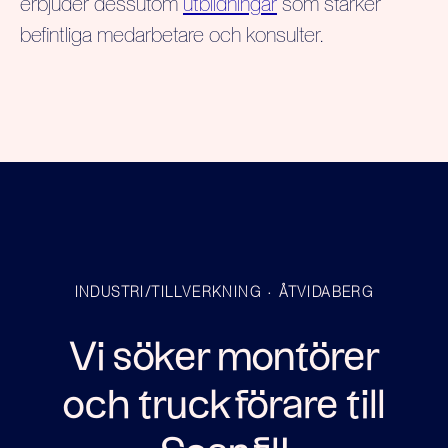
erbjuder dessutom
utbildningar
som stärker
befintliga medarbetare och konsulter.
INDUSTRI/TILLVERKNING
·
ÅTVIDABERG
Vi söker montörer
och truckförare till