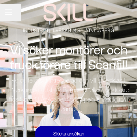
Dela sidan
KARRIÄRMENY
INDUSTRI/TILLVERKNING
·
ÅTVIDABERG
Vi söker montörer och
truckförare till Scanfil!
Är du tekniskt intresserad och vill utvecklas i
tillverkningsindustrin? Bli montör eller truckförare
hos Scanfil i Åtvidaberg och spela en viktig roll i
teamet.
Skicka ansökan